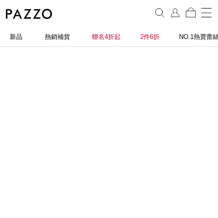
新品
熱銷補貨
聯名4折起
2件6折
NO.1熱賣蕾