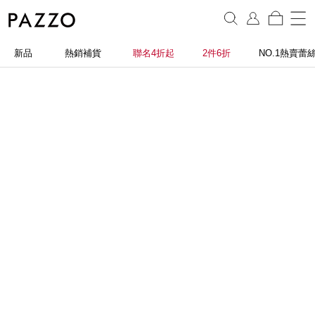
新品
熱銷補貨
聯名4折起
2件6折
NO.1熱賣蕾