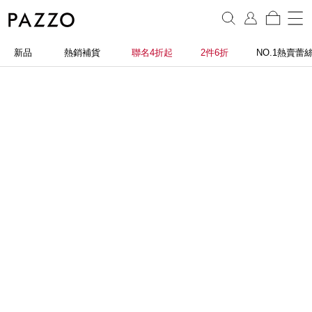
新品
熱銷補貨
聯名4折起
2件6折
NO.1熱賣蕾