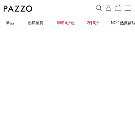
新品
熱銷補貨
聯名4折起
2件6折
NO.1熱賣蕾