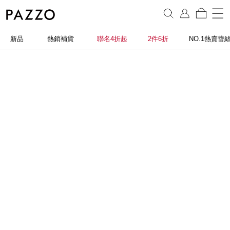
新品
熱銷補貨
聯名4折起
2件6折
NO.1熱賣蕾