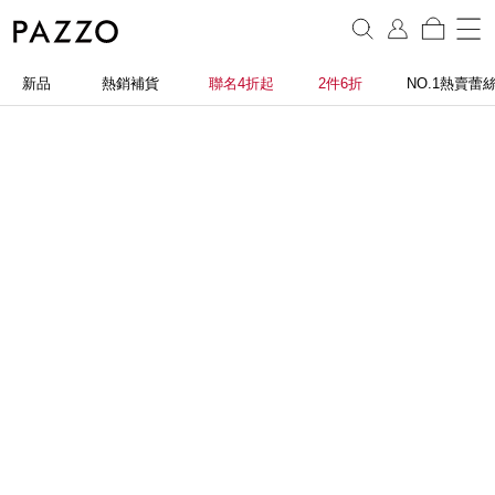
新品
熱銷補貨
聯名4折起
2件6折
NO.1熱賣蕾