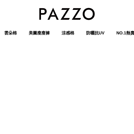
雲朵棉
美圖瘦瘦褲
涼感棉
防曬抗UV
NO.1熱