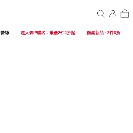
賣蕾絲
超人氣IP聯名．最低2件4折起
熱銷新品 ‧ 2件6折