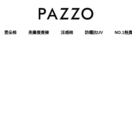
雲朵棉
美圖瘦瘦褲
涼感棉
防曬抗UV
NO.1熱