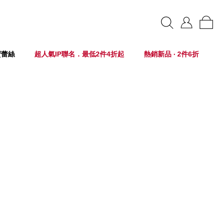
賣蕾絲
超人氣IP聯名．最低2件4折起
熱銷新品 ‧ 2件6折