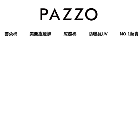
雲朵棉
美圖瘦瘦褲
涼感棉
防曬抗UV
NO.1熱