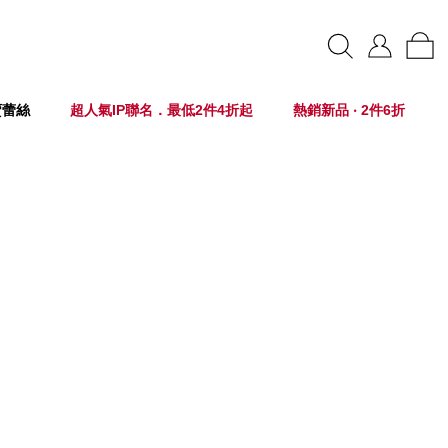
賣蕾絲
超人氣IP聯名．最低2件4折起
熱銷新品 ‧ 2件6折