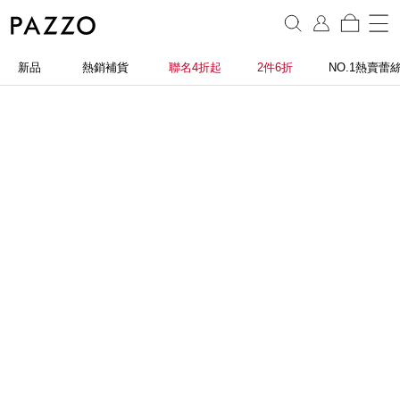
新品
熱銷補貨
聯名4折起
2件6折
NO.1熱賣蕾