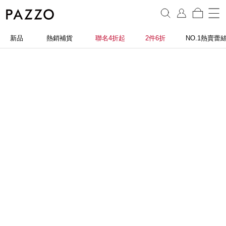
新品
熱銷補貨
聯名4折起
2件6折
NO.1熱賣蕾