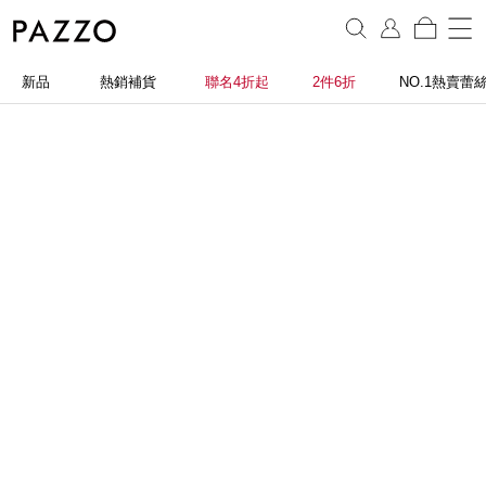
新品
熱銷補貨
聯名4折起
2件6折
NO.1熱賣蕾