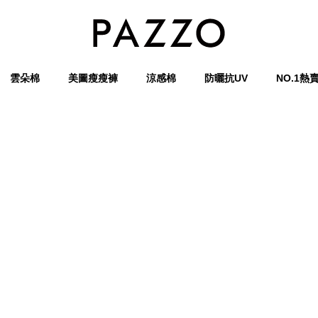
雲朵棉
美圖瘦瘦褲
涼感棉
防曬抗UV
NO.1熱