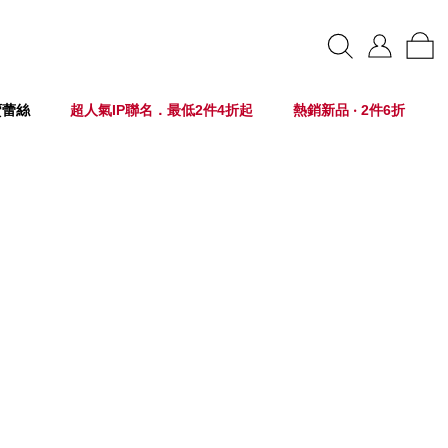
賣蕾絲
超人氣IP聯名．最低2件4折起
熱銷新品 ‧ 2件6折