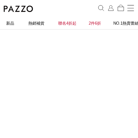
新品
熱銷補貨
聯名4折起
2件6折
NO.1熱賣蕾