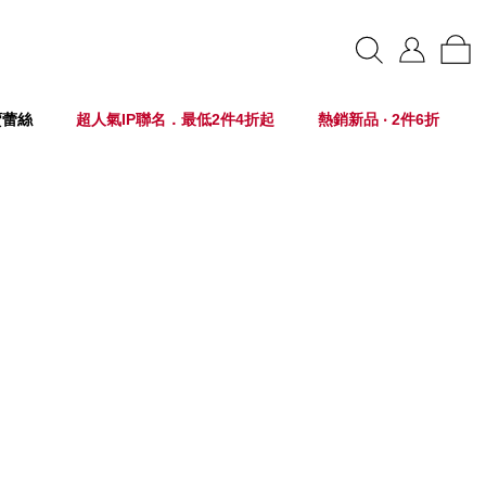
賣蕾絲
超人氣IP聯名．最低2件4折起
熱銷新品 ‧ 2件6折