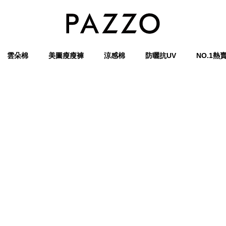
雲朵棉
美圖瘦瘦褲
涼感棉
防曬抗UV
NO.1熱