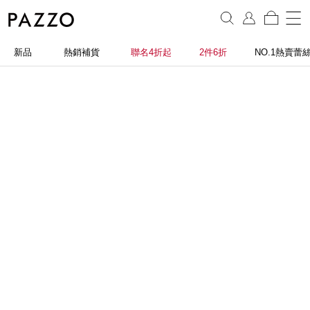
新品
熱銷補貨
聯名4折起
2件6折
NO.1熱賣蕾