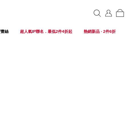
賣蕾絲
超人氣IP聯名．最低2件4折起
熱銷新品 ‧ 2件6折