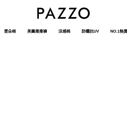
雲朵棉
美圖瘦瘦褲
涼感棉
防曬抗UV
NO.1熱