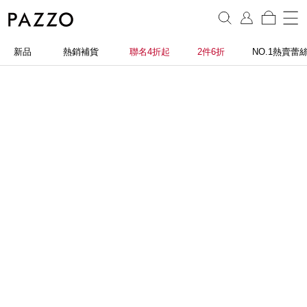
新品
熱銷補貨
聯名4折起
2件6折
NO.1熱賣蕾