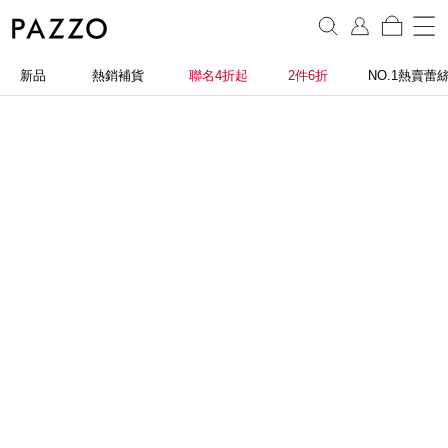
新品
熱銷補貨
聯名4折起
2件6折
NO.1熱賣蕾