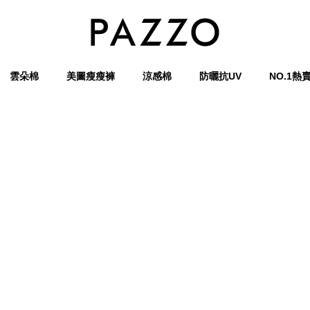
雲朵棉
美圖瘦瘦褲
涼感棉
防曬抗UV
NO.1熱