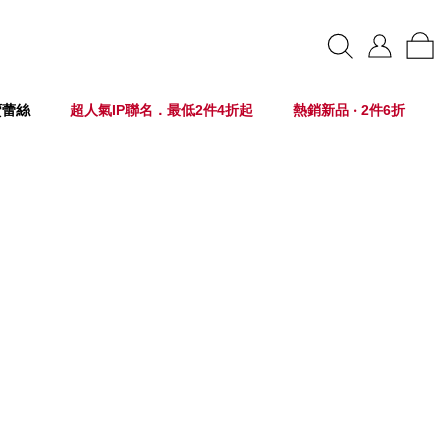
賣蕾絲
超人氣IP聯名．最低2件4折起
熱銷新品 ‧ 2件6折