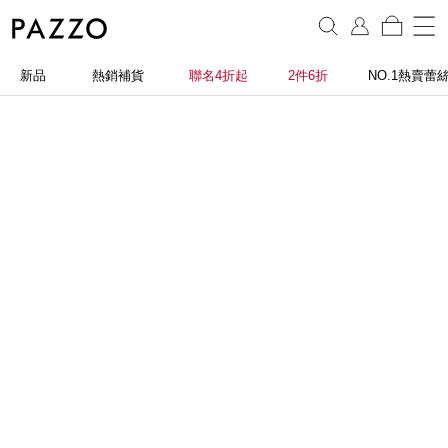
新品
熱銷補貨
聯名4折起
2件6折
NO.1熱賣蕾