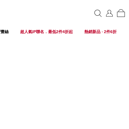
賣蕾絲
超人氣IP聯名．最低2件4折起
熱銷新品 ‧ 2件6折