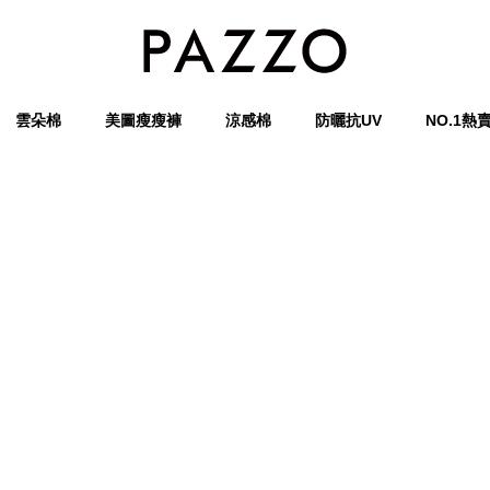
雲朵棉
美圖瘦瘦褲
涼感棉
防曬抗UV
NO.1熱