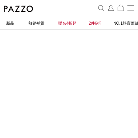
新品
熱銷補貨
聯名4折起
2件6折
NO.1熱賣蕾