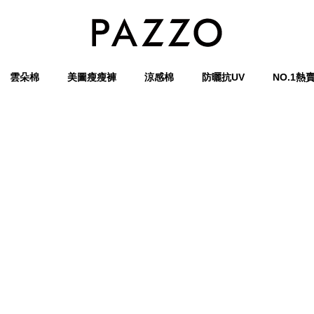
雲朵棉
美圖瘦瘦褲
涼感棉
防曬抗UV
NO.1熱