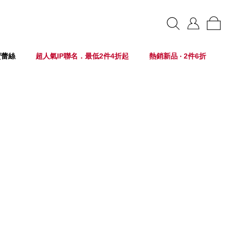
賣蕾絲
超人氣IP聯名．最低2件4折起
熱銷新品 ‧ 2件6折