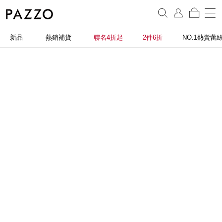
新品
熱銷補貨
聯名4折起
2件6折
NO.1熱賣蕾