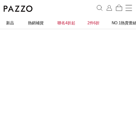
新品
熱銷補貨
聯名4折起
2件6折
NO.1熱賣蕾