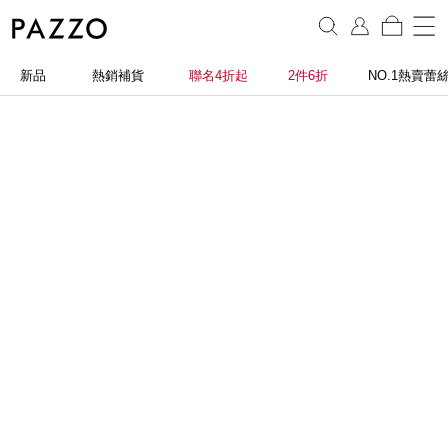
新品
熱銷補貨
聯名4折起
2件6折
NO.1熱賣蕾