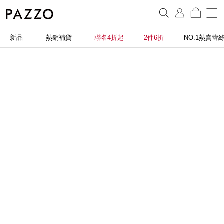
新品
熱銷補貨
聯名4折起
2件6折
NO.1熱賣蕾