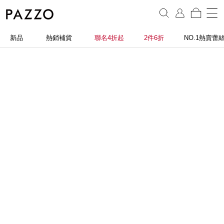
新品
熱銷補貨
聯名4折起
2件6折
NO.1熱賣蕾