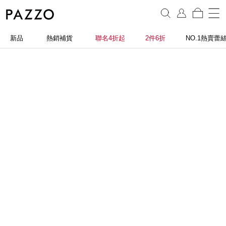
新品
熱銷補貨
聯名4折起
2件6折
NO.1熱賣蕾