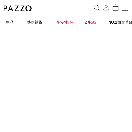
新品
熱銷補貨
聯名4折起
2件6折
NO.1熱賣蕾