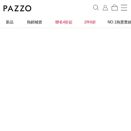
新品
熱銷補貨
聯名4折起
2件6折
NO.1熱賣蕾