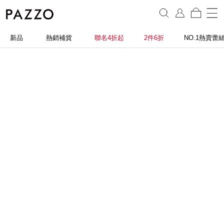
新品
熱銷補貨
聯名4折起
2件6折
NO.1熱賣蕾