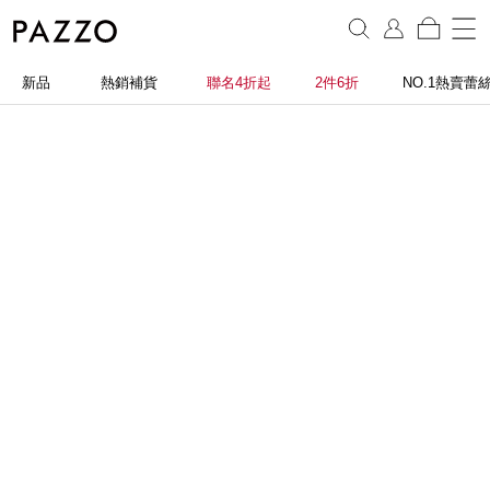
新品
熱銷補貨
聯名4折起
2件6折
NO.1熱賣蕾