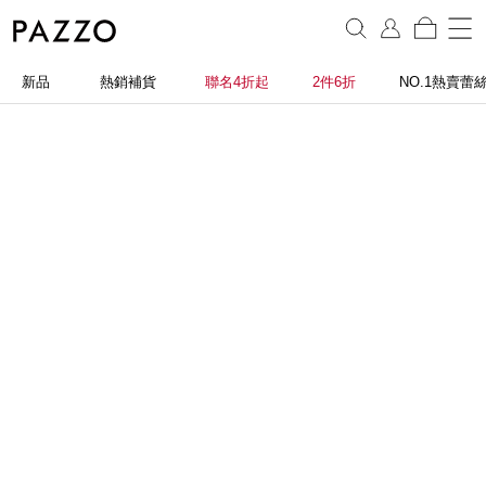
新品
熱銷補貨
聯名4折起
2件6折
NO.1熱賣蕾