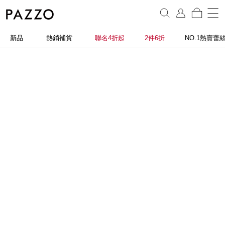
新品
熱銷補貨
聯名4折起
2件6折
NO.1熱賣蕾