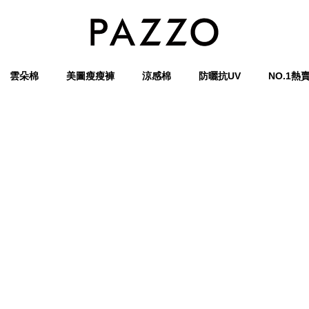
雲朵棉
美圖瘦瘦褲
涼感棉
防曬抗UV
NO.1熱