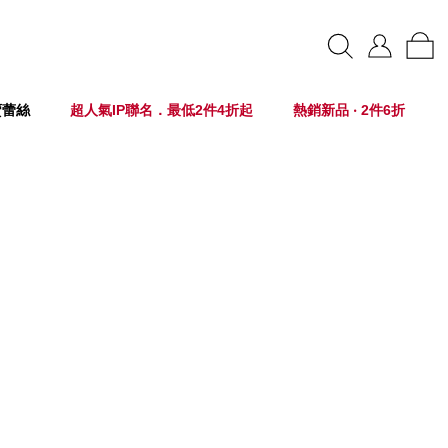
賣蕾絲
超人氣IP聯名．最低2件4折起
熱銷新品 ‧ 2件6折