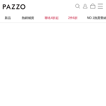
新品
熱銷補貨
聯名4折起
2件6折
NO.1熱賣蕾