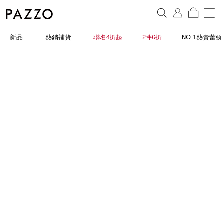
新品
熱銷補貨
聯名4折起
2件6折
NO.1熱賣蕾