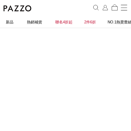
新品
熱銷補貨
聯名4折起
2件6折
NO.1熱賣蕾