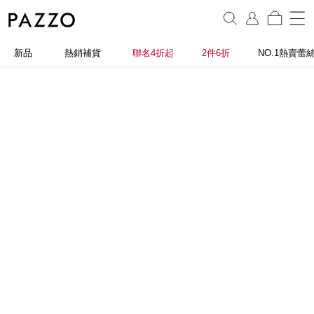
新品
熱銷補貨
聯名4折起
2件6折
NO.1熱賣蕾