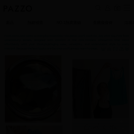
0
新品
熱銷補貨
NO.1熱賣蕾絲
美圖瘦瘦褲
涼感