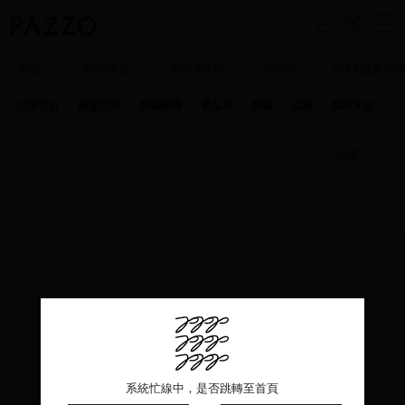
0
新品
熱銷補貨
聯名4折起
2件6折
NO.1熱賣蕾
品牌主打
優惠活動
美圖顯瘦
雲朵棉
防曬
涼感
風格支線
特
排序
系統忙線中，是否跳轉至首頁
系統忙線中，是否跳轉至首頁
系統忙線中，是否跳轉至首頁