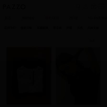
0
新品
熱銷補貨
聯名4折起
2件6折
NO.1熱賣蕾
品牌主打
優惠活動
美圖顯瘦
雲朵棉
防曬
涼感
風格支線
特
排序