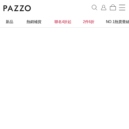
新品
熱銷補貨
聯名4折起
2件6折
NO.1熱賣蕾