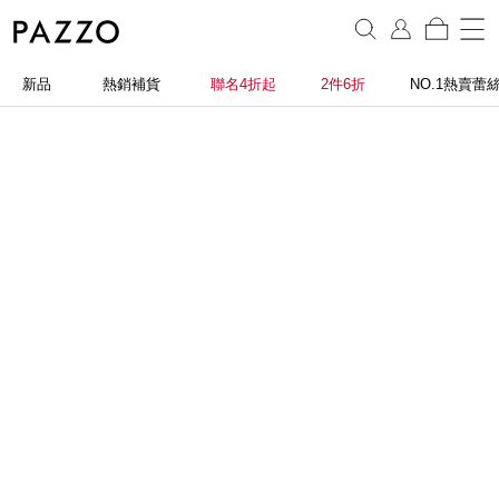
新品
熱銷補貨
聯名4折起
2件6折
NO.1熱賣蕾