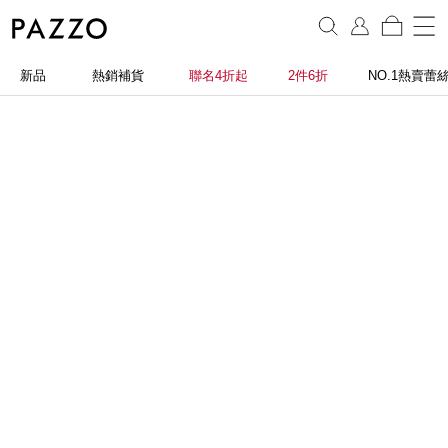
新品
熱銷補貨
聯名4折起
2件6折
NO.1熱賣蕾