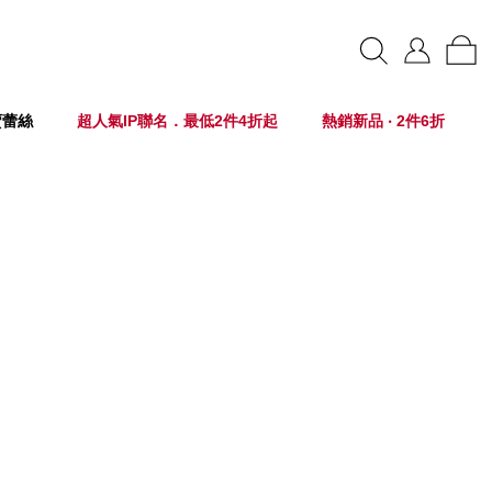
賣蕾絲
超人氣IP聯名．最低2件4折起
熱銷新品 ‧ 2件6折