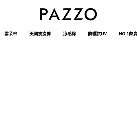
雲朵棉
美圖瘦瘦褲
涼感棉
防曬抗UV
NO.1熱