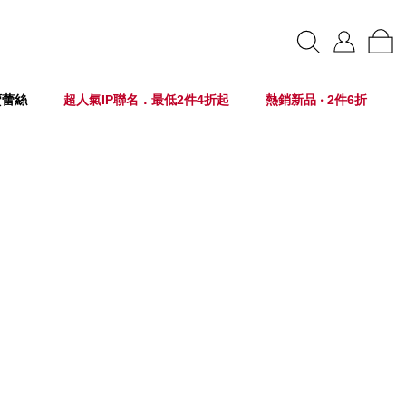
賣蕾絲
超人氣IP聯名．最低2件4折起
熱銷新品 ‧ 2件6折