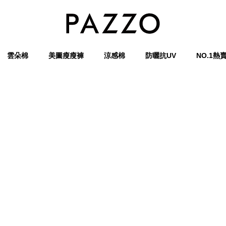
雲朵棉
美圖瘦瘦褲
涼感棉
防曬抗UV
NO.1熱