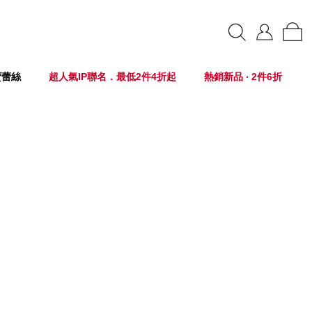
賣蕾絲
超人氣IP聯名．最低2件4折起
熱銷新品 ‧ 2件6折