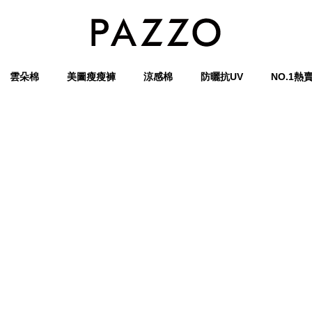
雲朵棉
美圖瘦瘦褲
涼感棉
防曬抗UV
NO.1熱